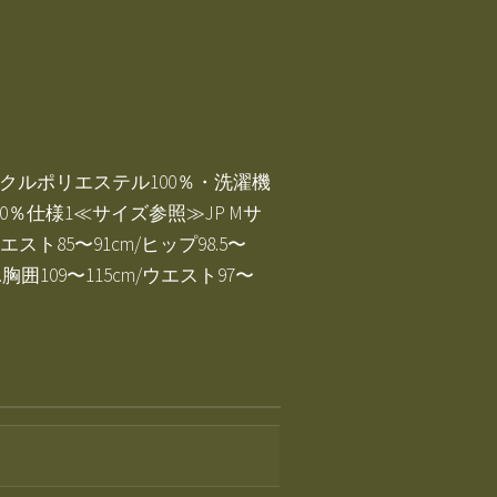
イクルポリエステル100％・洗濯機
00％仕様1≪サイズ参照≫JP Mサ
ウエスト85〜91cm/ヒップ98.5〜
ズ…胸囲109〜115cm/ウエスト97〜