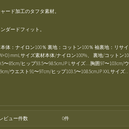
チャード加工のタフタ素材。
タンダードフィット。
体：ナイロン100％ 裏地：コットン100％ 袖裏地：リサ
×D) mmLサイズ素材本体/ナイロン100%、 裏地/コットン1
5〜85cm/ヒップ93.5〜98.5cmJP Lサイズ…胸囲97〜103cm/
09cm/ウエスト91〜97cm/ヒップ103.5〜108.5cmJP XXLサイ
レビュー件数
0件