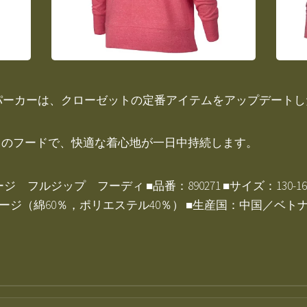
) パーカーは、クローゼットの定番アイテムをアップデート
りのフードで、快適な着心地が一日中持続します。
フルジップ フーディ ■品番：890271 ■サイズ：130-160
ージ（綿60％，ポリエステル40％） ■生産国：中国／ベト