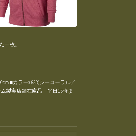
した一枚。
cm ■カラー:(823)シーコーラル／
ナム製実店舗在庫品 平日15時ま